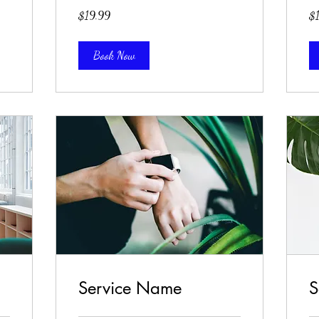
19.99
19
$19.99
$
米
米
ド
ド
ル
ル
Book Now
Service Name
S