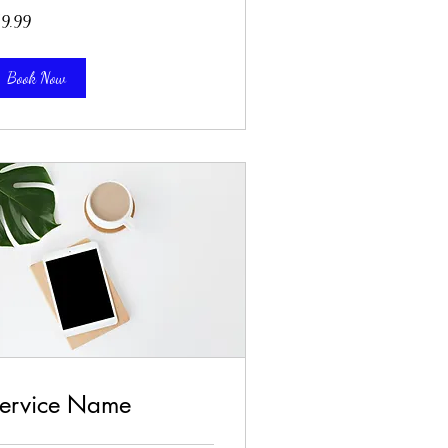
.99
19.99
Book Now
ervice Name