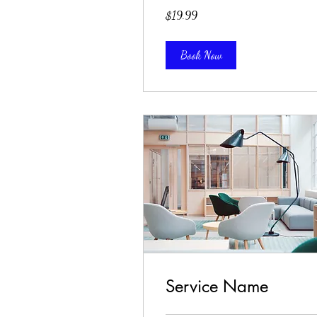
19.99
$19.99
米
ド
ル
Book Now
Service Name