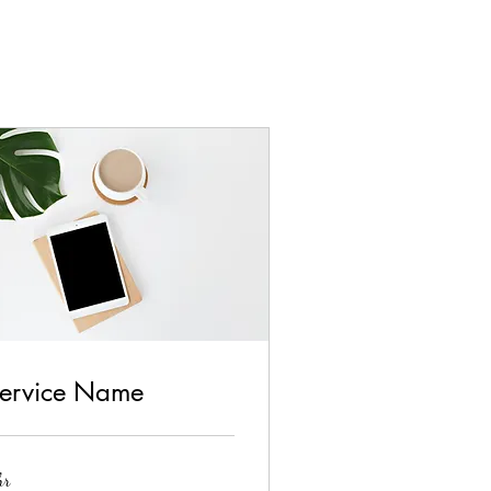
ervice Name
hr